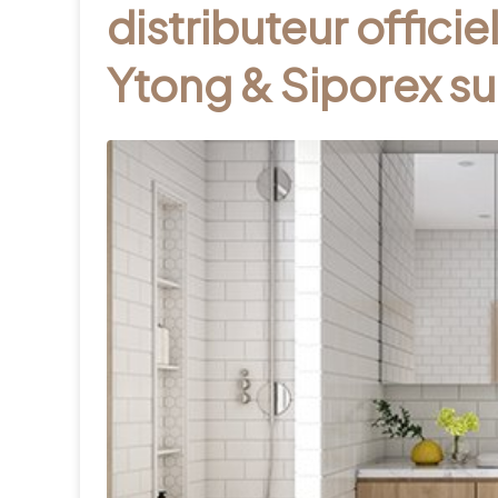
distributeur officie
Ytong & Siporex sur