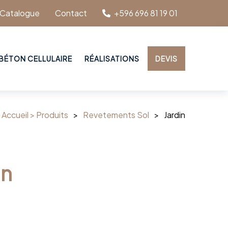
Catalogue
Contact
+596 696 81 19 01
BÉTON CELLULAIRE
RÉALISATIONS
DEVIS
Accueil >
Produits
>
Revetements Sol
>
Jardin
in