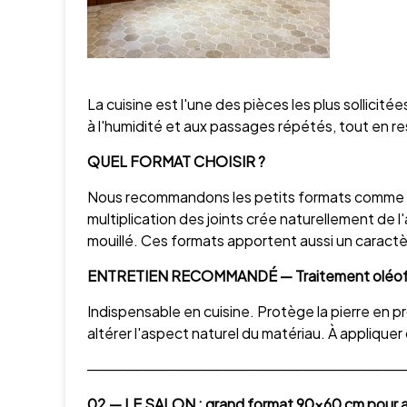
La cuisine est l'une des pièces les plus sollicitée
à l'humidité et aux passages répétés, tout en re
QUEL FORMAT CHOISIR ?
Nous recommandons les petits formats comme l
multiplication des joints crée naturellement de l
mouillé. Ces formats apportent aussi un caractèr
ENTRETIEN RECOMMANDÉ — Traitement oléofu
Indispensable en cuisine. Protège la pierre en p
altérer l'aspect naturel du matériau. À appliquer
────────────────────────────────
02 — LE SALON : grand format 90×60 cm pour a