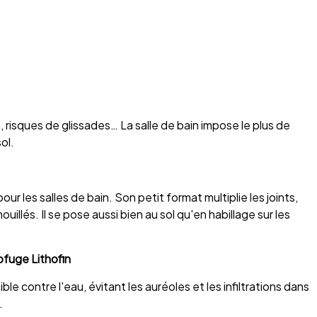
risques de glissades… La salle de bain impose le plus de
ol.
r les salles de bain. Son petit format multiplie les joints,
llés. Il se pose aussi bien au sol qu'en habillage sur les
uge Lithofin
ible contre l'eau, évitant les auréoles et les infiltrations dans
.