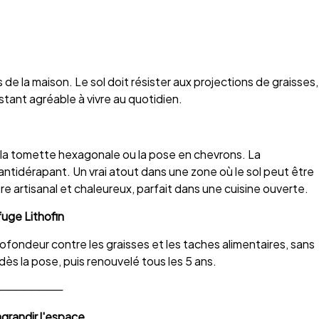
s de la maison. Le sol doit résister aux projections de graisses,
stant agréable à vivre au quotidien.
a tomette hexagonale ou la pose en chevrons. La
'antidérapant. Un vrai atout dans une zone où le sol peut être
e artisanal et chaleureux, parfait dans une cuisine ouverte.
ge Lithofin
rofondeur contre les graisses et les taches alimentaires, sans
 dès la pose, puis renouvelé tous les 5 ans.
────────
grandir l'espace